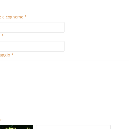
 e cognome *
 *
aggio *
ce