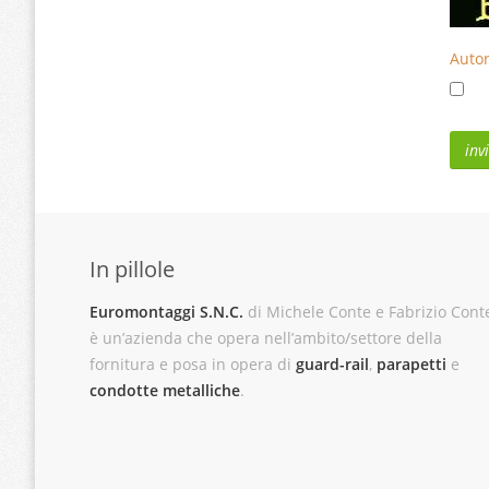
Autor
In pillole
Euromontaggi S.N.C.
di Michele Conte e Fabrizio Cont
è un’azienda che opera nell’ambito/settore della
fornitura e posa in opera di
guard-rail
,
parapetti
e
condotte metalliche
.