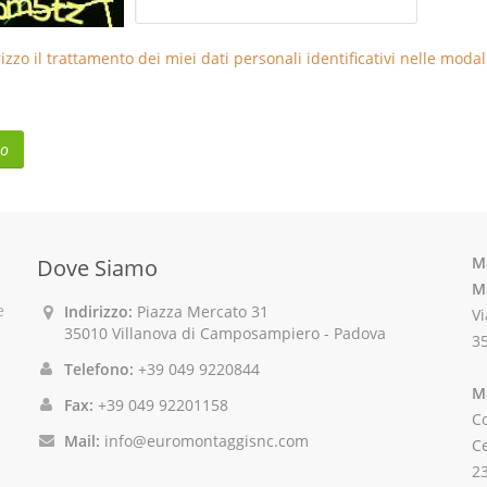
izzo il trattamento dei miei dati personali identificativi nelle modalit
M
Dove Siamo
M
e
Indirizzo:
Piazza Mercato 31
Vi
35010 Villanova di Camposampiero - Padova
35
Telefono:
+39 049 9220844
M
Fax:
+39 049 92201158
Co
Mail:
info@euromontaggisnc.com
C
2